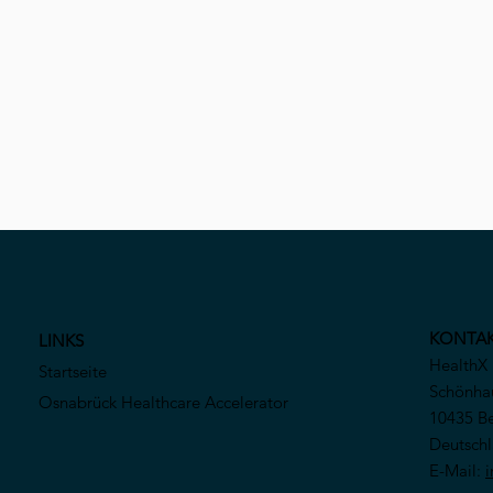
KONTA
LINKS
HealthX
Startseite
Schönhau
Osnabrück Healthcare Accelerator
10435 Be
Deutsch
E-Mail:
i