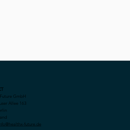
KT
 Future GmbH
ser Allee 163
rlin
land
nfo@healthx-future.de